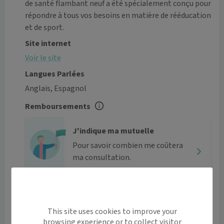
de santé flambant neuf a été spécialement conçu pour 
répondre à tous vos besoins en matière de rééducation 
et de sport.
Site internet
Voir le site
Langues Parlées
Anglais, Espagnol
Remboursements
J'indique ma mutuelle
Pour savoir combien me coûtera
ma consultation.
Tarifs
Actes médicaux
Tarifs
This site uses cookies to improve your
browsing experience or to collect visitor