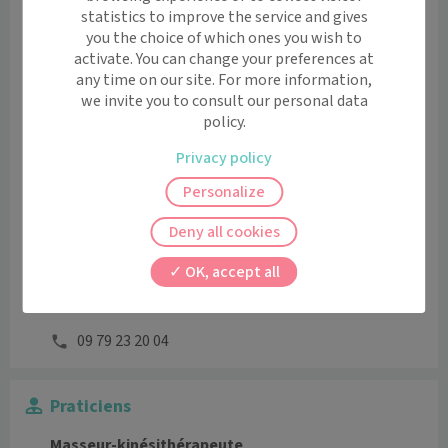
Bilan
23.01 €
statistics to improve the service and gives
you the choice of which ones you wish to
activate. You can change your preferences at
Rééducation simple
26.13 €
any time on our site. For more information,
we invite you to consult our personal data
policy.
Rééducation multiple
30.43 €
Privacy policy
Horaires et contact
Personalize
Lundi
08:00 - 13:00 / 14:00 - 20:00
Mardi
08:00 - 13:00 / 14:00 - 20:00
Deny all cookies
Mercredi
08:00 - 13:00 / 14:00 - 20:00
OK, accept all
Jeudi
08:00 - 13:00 / 14:00 - 20:00
Vendredi
08:00 - 13:00 / 14:00 - 20:00
09 79 23 20 04
Praticiens
Masseur-kinésithérapeute