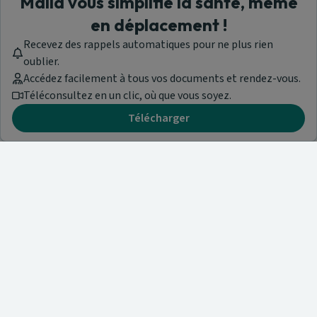
Maiia vous simplifie la santé, même
en déplacement !
Recevez des rappels automatiques pour ne plus rien
oublier.
Accédez facilement à tous vos documents et rendez-vous.
Téléconsultez en un clic, où que vous soyez.
Télécharger
Besoin d'aide ?
Visitez notre centre de support ou contactez-nous !
Aide & Contact
Trouvez un spécialiste