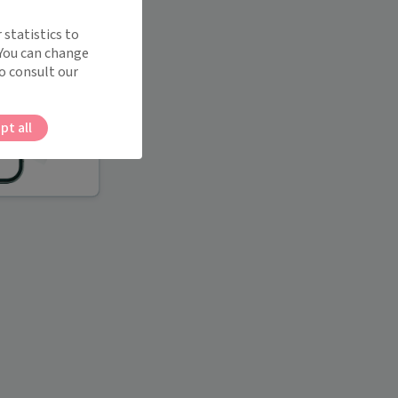
 statistics to
 You can change
o consult our
pt all