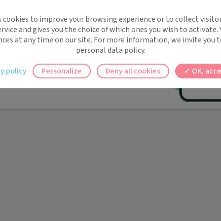
implifie la santé, même en
s cookies to improve your browsing experience or to collect visitor
t !
rvice and gives you the choice of which ones you wish to activate.
 rappels automatiques pour ne plus rien
nces at any time on our site. For more information, we invite you t
personal data policy.
ilement à tous vos documents et rendez-
y policy
Personalize
Deny all cookies
OK, acce
ez en un clic, où que vous soyez.