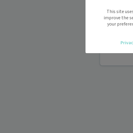
Maiia vous s
This site use
déplacemen
improve the se
Recevez des
your prefere
oublier.
Accédez fac
Privac
vous.
Téléconsult