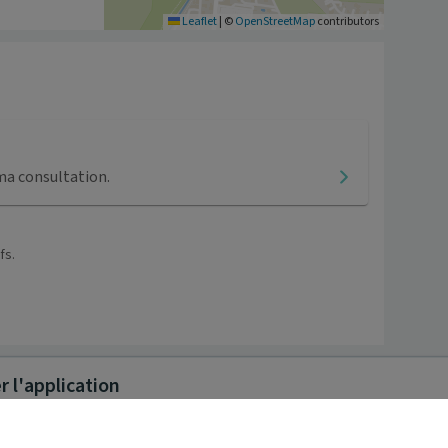
Leaflet
|
©
OpenStreetMap
contributors
ma consultation.
fs.
 l'application
es
>
Haute-Savoie
>
Taninges
>
CABINET DE MME CARLES ET DE MM