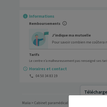
Informations
Remboursements
J'indique ma mutuelle
Pour savoir combien me coûtera 
Tarifs
Le centre n’a malheureusement pas renseigné ses tari
Horaires et contact
04 50 34 83 19
Télécharger
Maiia
>
Cabinet paramédical
>
Auvergne-Rhône-Alp