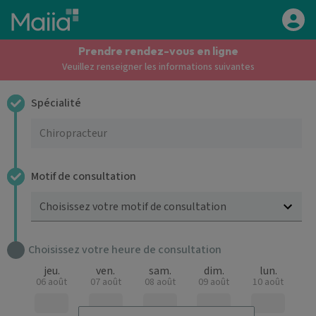
Aller au contenu principal
Prendre rendez-vous en ligne
Veuillez renseigner les informations suivantes
Spécialité
Motif de consultation
Choisissez votre motif de consultation
Choisissez votre heure de consultation
jeu.
ven.
sam.
dim.
lun.
06 août
07 août
08 août
09 août
10 août