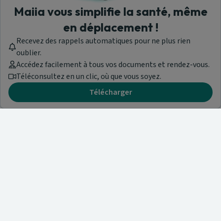
Maiia vous simplifie la santé, même
en déplacement !
Recevez des rappels automatiques pour ne plus rien
oublier.
Accédez facilement à tous vos documents et rendez-vous.
Téléconsultez en un clic, où que vous soyez.
Télécharger
Besoin d'aide ?
Visitez notre centre de support ou contactez-nous !
Aide & Contact
Trouvez un spécialiste