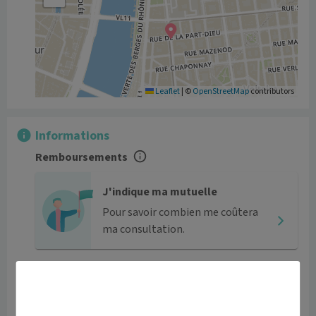
Leaflet
|
©
OpenStreetMap
contributors
Informations
Remboursements
J'indique ma mutuelle
Pour savoir combien me coûtera
ma consultation.
Tarifs
Le centre n’a malheureusement pas renseigné ses tarifs.
Horaires et contact