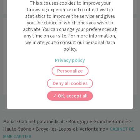
This site uses cookies to improve your
04 78 75 58 12
browsing experience or to collect visitor
statistics to improve the service and gives
you the choice of which ones you wish to
Praticiens
activate. You can change your preferences at
any time on our site. For more information,
Masseur-kinésithérapeute
we invite you to consult our personal data
policy.
Privacy policy
Personalize
Alexis
BURBUI
Deny all cookies
OK, accept all
Maiia
>
Cabinet paramédical
>
Bourgogne-Franche-Comté
>
Haute-Saône
>
Broye-les-Loups-et-Verfontaine
>
CABINET DE
MME CARTIER