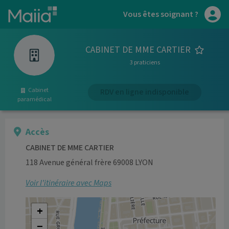
Aller au contenu principal
Vous êtes soignant ?
CABINET DE MME CARTIER
3 praticiens
Cabinet
RDV en ligne indisponible
paramédical
Accès
CABINET DE MME CARTIER
118 Avenue général frère 69008 LYON
Voir l’itinéraire avec Maps
+
−