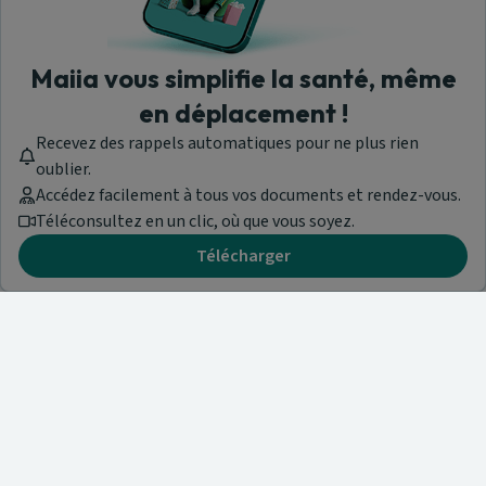
Maiia vous simplifie la santé, même
en déplacement !
Recevez des rappels automatiques pour ne plus rien
oublier.
Accédez facilement à tous vos documents et rendez-vous.
Téléconsultez en un clic, où que vous soyez.
Télécharger
Besoin d'aide ?
Visitez notre centre de support ou contactez-nous !
Aide & Contact