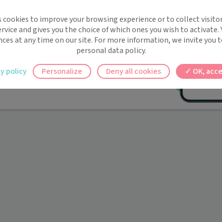
implifie la santé, même en
s cookies to improve your browsing experience or to collect visitor
t !
rvice and gives you the choice of which ones you wish to activate.
 rappels automatiques pour ne plus rien
nces at any time on our site. For more information, we invite you t
personal data policy.
ilement à tous vos documents et rendez-
y policy
Personalize
Deny all cookies
OK, acce
ez en un clic, où que vous soyez.