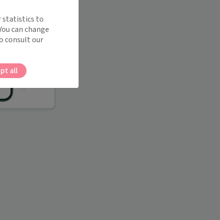
 statistics to
 You can change
o consult our
pt all