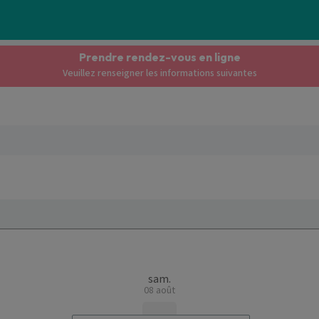
Prendre rendez-vous en ligne
Veuillez renseigner les informations suivantes
sam.
08 août