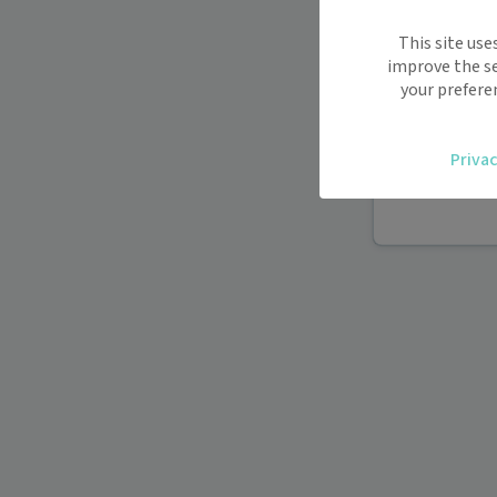
Maiia vous s
This site use
déplacemen
improve the se
Recevez des
your prefere
oublier.
Accédez fac
Privac
vous.
Téléconsult