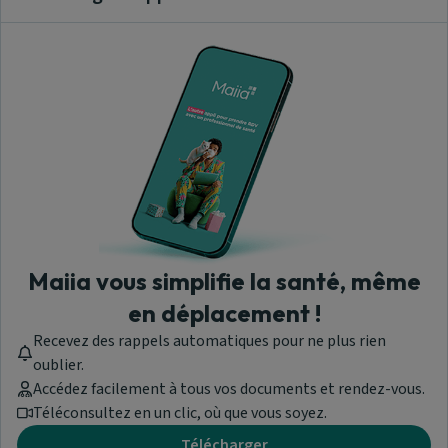
Clos
Aide & Contact
Trouver un cabinet
paramédical
A propos de nous
Maiia vous simplifie la santé, même
en déplacement !
Recevez des rappels automatiques pour ne plus rien
Maiia - © 2026 Tous droits réservés
oublier.
Version 1.309.0.1919
Accédez facilement à tous vos documents et rendez-vous.
Les professionnels de santé ayant souscrit à la prise de rendez-vous
Téléconsultez en un clic, où que vous soyez.
en ligne apparaissent en priorité dans les pages de recherche et
Télécharger
d'annuaire.