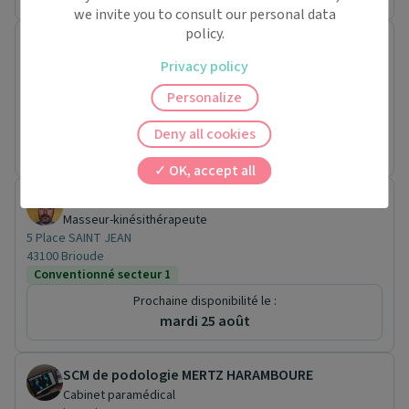
we invite you to consult our personal data
policy.
SCM BRIONNET-PRADON
Cabinet paramédical
Privacy policy
5 Place SAINT JEAN
Personalize
43100 Brioude
Prochaine disponibilité le :
Deny all cookies
mardi 25 août
OK, accept all
Vincent BRIONNET
Masseur-kinésithérapeute
5 Place SAINT JEAN
43100 Brioude
Conventionné secteur 1
Prochaine disponibilité le :
mardi 25 août
SCM de podologie MERTZ HARAMBOURE
Cabinet paramédical