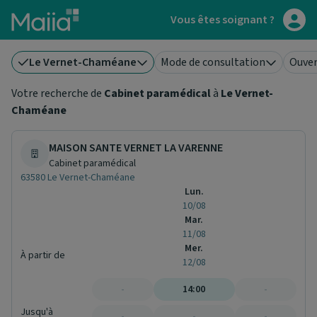
Aller au contenu principal
Vous êtes soignant ?
Le Vernet-Chaméane
Mode de consultation
Ouver
Votre recherche de
Cabinet paramédical
à
Le Vernet-
Chaméane
MAISON SANTE VERNET LA VARENNE
Cabinet paramédical
63580 Le Vernet-Chaméane
Lun.
10/08
Mar.
11/08
Mer.
À partir de
12/08
-
14:00
-
Jusqu'à
-
-
-