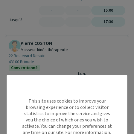
-
-
15:00
Jusqu'à
-
-
17:30
Pierre COSTON
Masseur-kinésithérapeute
22 Boulevard Desaix
43100 Brioude
Conventionné
Lun.
10/08
Mar.
11/08
Mer.
À partir de
This site uses cookies to improve your
12/08
browsing experience or to collect visitor
statistics to improve the service and gives
-
15:00
-
you the choice of which ones you wish to
Jusqu'à
activate. You can change your preferences at
-
15:20
-
any time on our site. For more information,