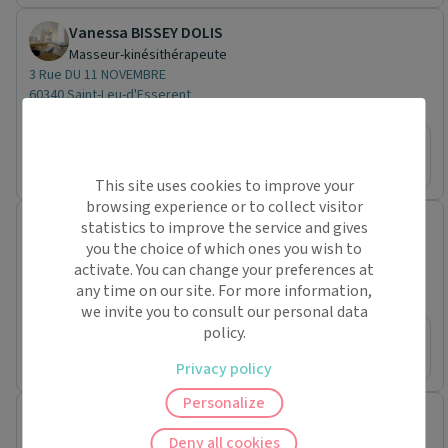
Vanessa BISSEY DOLIS
Masseur-kinésithérapeute
3 Rue DU 11 NOVEMBRE
60340 Saint-Leu-d'Esserent
Conventionné
Prochaine disponibilité le :
lundi 17 août
This site uses cookies to improve your
browsing experience or to collect visitor
Emmanuel BISSEY
statistics to improve the service and gives
Masseur-kinésithérapeute
you the choice of which ones you wish to
3 Rue DU 11 NOVEMBRE
activate. You can change your preferences at
60340 Saint-Leu-d'Esserent
any time on our site. For more information,
Conventionné
Pas de nouveaux patients
we invite you to consult our personal data
policy.
Prochaine disponibilité le :
jeudi 13 août
Privacy policy
Personalize
EVB KINES
Cabinet paramédical
Deny all cookies