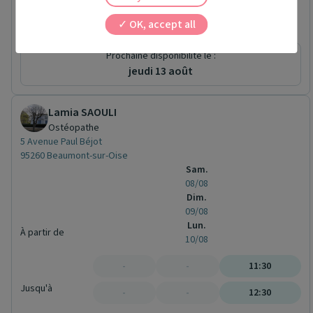
3 Rue DU 11 NOVEMBRE
60340 Saint-Leu-d'Esserent
OK, accept all
Conventionné
Prochaine disponibilité le :
jeudi 13 août
Lamia SAOULI
Ostéopathe
5 Avenue Paul Béjot
95260 Beaumont-sur-Oise
Sam.
08/08
Dim.
09/08
Lun.
À partir de
10/08
-
-
11:30
Jusqu'à
-
-
12:30