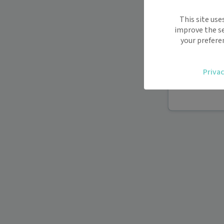
Maiia vous s
This site use
déplacemen
improve the se
Recevez des
your prefere
oublier.
Accédez fac
Privac
vous.
Téléconsult