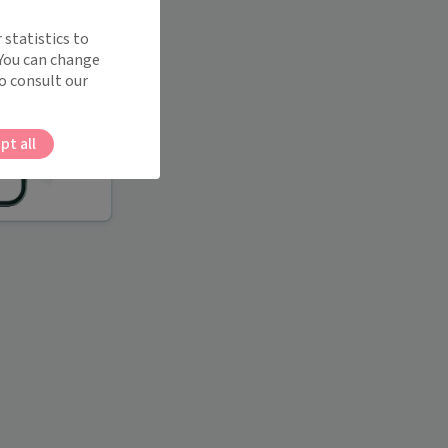
 statistics to
 You can change
o consult our
pt all