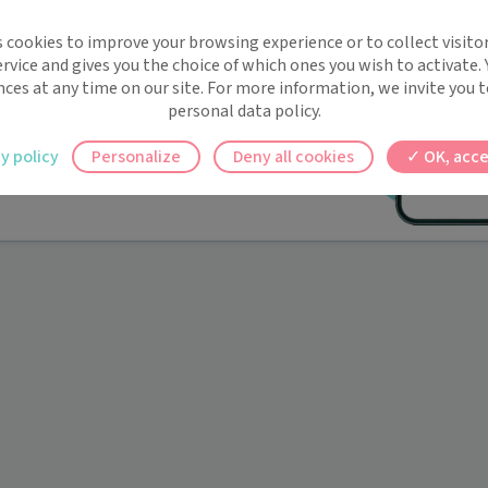
implifie la santé, même en
s cookies to improve your browsing experience or to collect visitor
t !
rvice and gives you the choice of which ones you wish to activate.
 rappels automatiques pour ne plus rien
nces at any time on our site. For more information, we invite you t
personal data policy.
ilement à tous vos documents et rendez-
y policy
Personalize
Deny all cookies
OK, acce
ez en un clic, où que vous soyez.