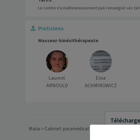
Tarifs
Le centre n’a malheureusement pas renseigné ses tari
Praticiens
Masseur-kinésithérapeute
Laurent
Elise
ARNOULD
ACHMIROWICZ
Télécharger
Maiia
>
Cabinet paramédical
>
Grand Est
>
Moselle