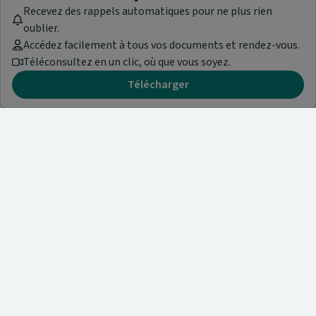
Recevez des rappels automatiques pour ne plus rien
oublier.
Accédez facilement à tous vos documents et rendez-vous.
Téléconsultez en un clic, où que vous soyez.
Télécharger
Besoin d'aide ?
Visitez notre centre de support ou contactez-nous !
Aide & Contact
Trouvez un spécialiste