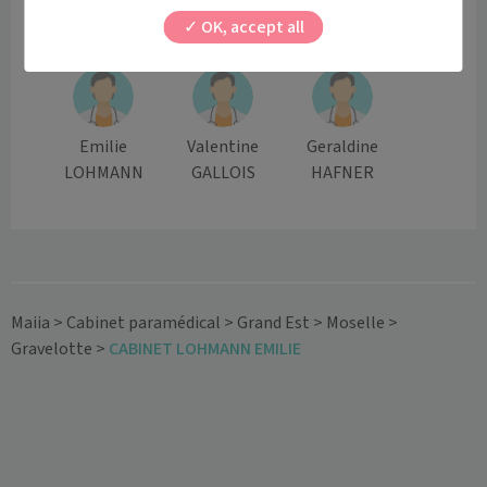
OK, accept all
Masseur-kinésithérapeute
Emilie
Valentine
Geraldine
LOHMANN
GALLOIS
HAFNER
Maiia
>
Cabinet paramédical
>
Grand Est
>
Moselle
>
Gravelotte
>
CABINET LOHMANN EMILIE