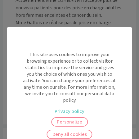
Actuellement Mme LOHMANN n'accepte plus de 
nouveau patients pour des prise en charge adultes 
hors femmes enceintes et cancer du sein.

Mme Gallois ne réalise pas de prise en charge 
pédiatrique.
Langues Parlées
Allemand, Anglais
This site uses cookies to improve your
Remboursements
browsing experience or to collect visitor
statistics to improve the service and gives
you the choice of which ones you wish to
J'indique ma mutuelle
activate. You can change your preferences at
Pour savoir combien me coûtera
any time on our site. For more information,
ma consultation.
we invite you to consult our personal data
policy.
Tarifs
Privacy policy
Le centre n’a malheureusement pas renseigné ses tarifs.
Personalize
Deny all cookies
Praticiens