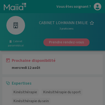
Aller au contenu principal
Vous êtes soignant ?
CABINET LOHMANN EMILIE
3 praticiens
Cabinet
Prendre rendez-vous
paramédical
Prochaine disponibilité
mercredi 12 août
Expertises
Kinésithérapie
Kinésithérapie du sport
Kinésithérapie du sein