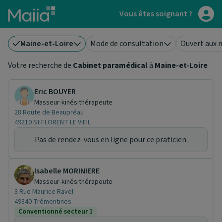
Aller au contenu principal
Vous êtes soignant ?
Maine-et-Loire
Mode de consultation
Ouvert aux 
Votre recherche de
Cabinet paramédical
à
Maine-et-Loire
Eric BOUYER
Masseur-kinésithérapeute
28 Route de Beaupréau
49210 St FLORENT LE VIEIL
Pas de rendez-vous en ligne pour ce praticien.
Isabelle MORINIERE
Masseur-kinésithérapeute
3 Rue Maurice Ravel
49340 Trémentines
Conventionné secteur 1