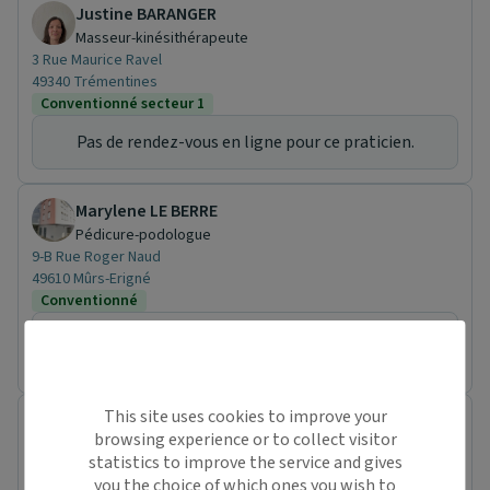
Justine BARANGER
Masseur-kinésithérapeute
3 Rue Maurice Ravel
49340 Trémentines
Conventionné secteur 1
Pas de rendez-vous en ligne pour ce praticien.
Marylene LE BERRE
Pédicure-podologue
9-B Rue Roger Naud
49610 Mûrs-Erigné
Conventionné
Prochaine disponibilité le :
lundi 14 septembre
This site uses cookies to improve your
Thomas CAPUS
browsing experience or to collect visitor
Masseur-kinésithérapeute
statistics to improve the service and gives
11 Route du Château
you the choice of which ones you wish to
49630 Mazé-Milon