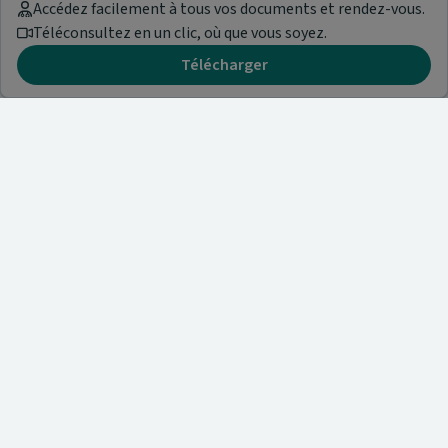
Accédez facilement à tous vos documents et rendez-vous.
Téléconsultez en un clic, où que vous soyez.
Télécharger
Besoin d'aide ?
Visitez notre centre de support ou contactez-nous !
Aide & Contact
Trouvez un spécialiste
Nos articles et informations