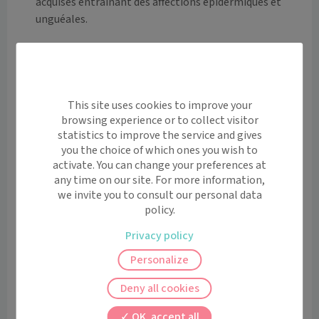
acquises entraînant des affections épidermiques et 
unguéales.

Podologie : activité de conception et d'adaptation 
d'orthèses sur mesure (orthèses plantaires 
fonctionnelles ou de confort (semelles 
orthopédiques), orthèses d'orteils (orthoplasties), 
This site uses cookies to improve your
browsing experience or to collect visitor
orthèses unguéales (orthonyxies) et prothèses 
statistics to improve the service and gives
unguéales (onychoplasties).

you the choice of which ones you wish to
activate. You can change your preferences at
Les orthèses sont remises au patient lors d'une 
any time on our site. For more information,
seconde consultation. 
we invite you to consult our personal data
policy.
Langues Parlées
Anglais
Privacy policy
Remboursements
Personalize
Deny all cookies
J'indique ma mutuelle
Pour savoir combien me coûtera
OK, accept all