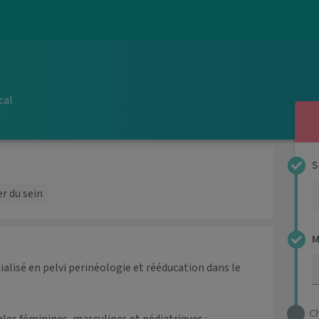
cal
S
r du sein
M
lisé en pelvi perinéologie et rééducation dans le 
C