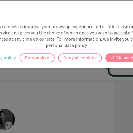
 5€ et 65€) et des actes déconventionnés.
implifie la santé, même en
s cookies to improve your browsing experience or to collect visitor
t !
rvice and gives you the choice of which ones you wish to activate.
 rappels automatiques pour ne plus rien
nces at any time on our site. For more information, we invite you t
personal data policy.
ma consultation.
ilement à tous vos documents et rendez-
y policy
Personalize
Deny all cookies
OK, acce
ez en un clic, où que vous soyez.
fs.