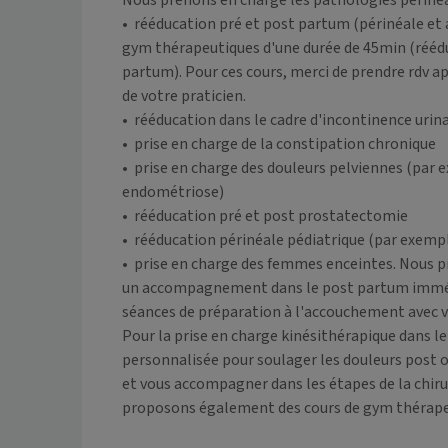
Nous prenons en charge les pathologies périnéal
•	rééducation pré et post partum (périnéale et abdominale). Nous proposons également des cours de 
gym thérapeutiques d'une durée de 45min (réédu
partum). Pour ces cours, merci de prendre rdv apr
de votre praticien.

•	rééducation dans le cadre d'incontinence urinaire et/ou fécale, prolapsus...

•	prise en charge de la constipation chronique

•	prise en charge des douleurs pelviennes (par exemple vaginisme, dyspareunie, névralgie pudendale, 
endométriose)

•	rééducation pré et post prostatectomie

•	rééducation périnéale pédiatrique (par exemple énurésie et encoprésie)

•	prise en charge des femmes enceintes. Nous proposons des cours de gym adaptés, de l'hypnose et 
un accompagnement dans le post partum immédi
séances de préparation à l'accouchement avec 
Pour la prise en charge kinésithérapique dans le c
personnalisée pour soulager les douleurs post opé
et vous accompagner dans les étapes de la chirur
proposons également des cours de gym thérapeu