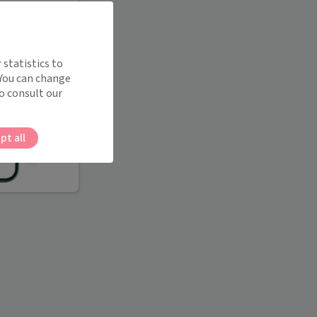
 statistics to
 You can change
o consult our
pt all