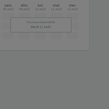
sam.
dim.
lun.
mar.
mer.
08 août
09 août
10 août
11 août
12 août
Prochaine disponibilité
Mardi 11 Août