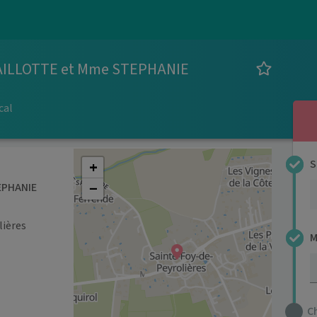
AILLOTTE et Mme STEPHANIE
cal
+
S
−
EPHANIE
lières
M
C