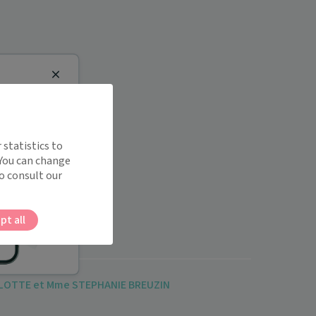
Close
 statistics to
 You can change
o consult our
pt all
LLOTTE et Mme STEPHANIE BREUZIN