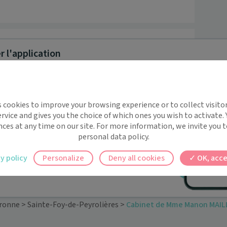
 l'application
implifie la santé, même en
s cookies to improve your browsing experience or to collect visitor
t !
rvice and gives you the choice of which ones you wish to activate.
 rappels automatiques pour ne plus rien
nces at any time on our site. For more information, we invite you t
personal data policy.
ilement à tous vos documents et rendez-
y policy
Personalize
Deny all cookies
OK, acce
ez en un clic, où que vous soyez.
ronne
>
Sainte-Foy-de-Peyrolières
>
Cabinet de Mme Manon MAI