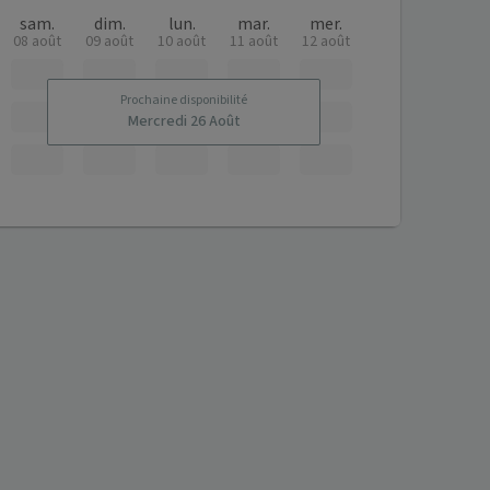
sam.
dim.
lun.
mar.
mer.
08 août
09 août
10 août
11 août
12 août
Prochaine disponibilité
Mercredi 26 Août