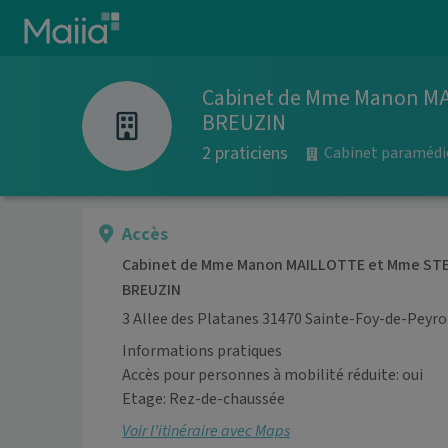
Aller au contenu principal
Cabinet de Mme Manon M
BREUZIN
2 praticiens
Cabinet paramédi
Accès
Cabinet de Mme Manon MAILLOTTE et Mme ST
BREUZIN
3 Allee des Platanes 31470 Sainte-Foy-de-Peyro
Informations pratiques
Accès pour personnes à mobilité réduite: oui
Etage: Rez-de-chaussée
Voir l’itinéraire avec Maps