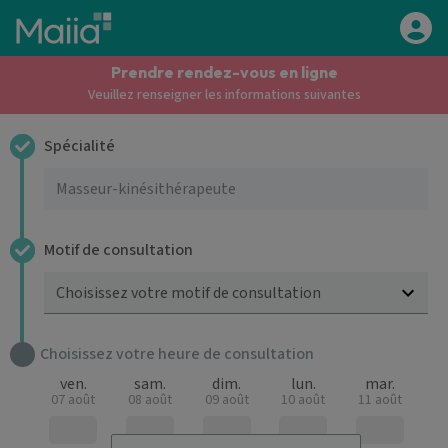
Aller au contenu principal
Prendre rendez-vous en ligne
Veuillez renseigner les informations suivantes
Spécialité
Motif de consultation
Choisissez votre motif de consultation
Choisissez votre heure de consultation
ven.
sam.
dim.
lun.
mar.
07 août
08 août
09 août
10 août
11 août