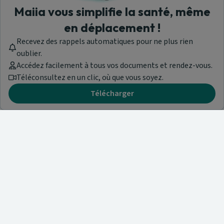
Maiia vous simplifie la santé, même
en déplacement !
Recevez des rappels automatiques pour ne plus rien
oublier.
Accédez facilement à tous vos documents et rendez-vous.
Téléconsultez en un clic, où que vous soyez.
Télécharger
Besoin d'aide ?
Visitez notre centre de support ou contactez-nous !
Aide & Contact
Trouvez un spécialiste