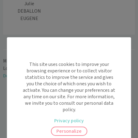
Julie
DEBALLON
EUGENE
Maiia
>
Cabinet paramédical
>
Centre-Val de Loire
>
Eure-et-
This site uses cookies to improve your
Loir
>
Orgères-en-Beauce
>
2. Orgères-en-Beauce Julie
browsing experience or to collect visitor
Deballon Eugène
statistics to improve the service and gives
you the choice of which ones you wish to
activate. You can change your preferences at
any time on our site. For more information,
we invite you to consult our personal data
policy.
Privacy policy
Personalize