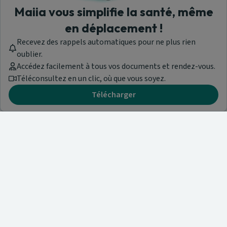
Maiia vous simplifie la santé, même
en déplacement !
Recevez des rappels automatiques pour ne plus rien
oublier.
Accédez facilement à tous vos documents et rendez-vous.
Téléconsultez en un clic, où que vous soyez.
Télécharger
Besoin d'aide ?
Visitez notre centre de support ou contactez-nous !
Aide & Contact
Trouvez un spécialiste