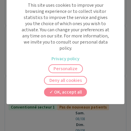
Conventionné secteur 2
This site uses cookies to improve your
Prochaine disponibilité le :
browsing experience or to collect visitor
jeudi 26 novembre
statistics to improve the service and gives
you the choice of which ones you wish to
activate. You can change your preferences at
Cabinet Medical DU DOCTEUR CLAIRE GRIGY
any time on our site. For more information,
Cabinet médical
we invite you to consult our personal data
2 SENTIER DE FONTENAY
policy.
92330 Sceaux
Privacy policy
Prochaine disponibilité le :
jeudi 26 novembre
Personalize
Deny all cookies
Dr. Robert Etienne CAUSSE
Médecin généraliste
OK, accept all
1 Boulevard Verd de Saint Julien
92190 Meudon
Conventionné secteur 1
Pas de nouveaux patients
Sam.
08/08
Dim.
09/08