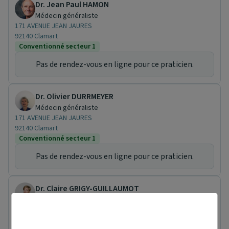
Dr. Jean Paul HAMON
Médecin généraliste
171 AVENUE JEAN JAURES
92140 Clamart
Conventionné secteur 1
Pas de rendez-vous en ligne pour ce praticien.
Dr. Olivier DURRMEYER
Médecin généraliste
171 AVENUE JEAN JAURES
92140 Clamart
Conventionné secteur 1
Pas de rendez-vous en ligne pour ce praticien.
Dr. Claire GRIGY-GUILLAUMOT
Gastro-entérologue et hépatologue
2 SENTIER DE FONTENAY
92330 Sceaux