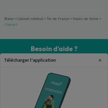
Maiia
>
Cabinet médical
>
Île-de-France
>
Hauts-de-Seine
>
Clamart
Besoin d'aide ?
Visitez notre centre de support ou contactez-nous !
Télécharger l'application
Clos
Aide & Contact
Trouver un cabinet médical
A propos de nous