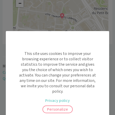
−
Leaflet
|
©
OpenStreetMap
contributors
This site uses cookies to improve your
browsing experience or to collect visitor
statistics to improve the service and gives
Maiia
>
Cabinet médical
>
Île-de-France
>
Essonne
>
Évry
>
you the choice of which ones you wish to
Cabinet des Drs Délia LEXUTAN-INDRE et Dr DUONG Minh
activate. You can change your preferences at
Quang
any time on our site. For more information,
we invite you to consult our personal data
policy.
Privacy policy
Personalize