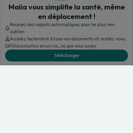
Maiia vous simplifie la santé, même
en déplacement !
Recevez des rappels automatiques pour ne plus rien
oublier.
Accédez facilement à tous vos documents et rendez-vous.
Téléconsultez en un clic, où que vous soyez.
Télécharger
Besoin d'aide ?
Visitez notre centre de support ou contactez-nous !
Aide & Contact
Trouvez un spécialiste