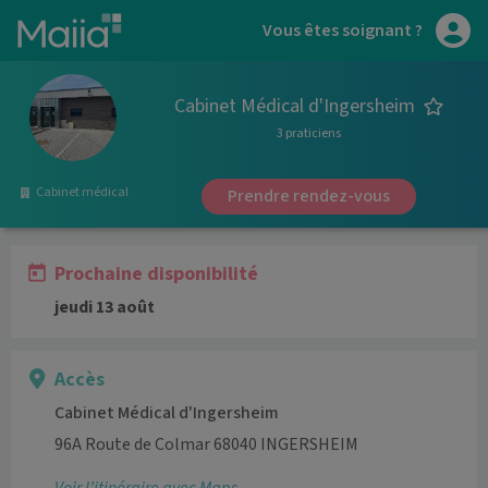
Aller au contenu principal
Vous êtes soignant ?
Cabinet Médical d'Ingersheim
3 praticiens
Cabinet médical
Prendre rendez-vous
Prochaine disponibilité
jeudi 13 août
Accès
Cabinet Médical d'Ingersheim
96A Route de Colmar 68040 INGERSHEIM