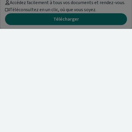
Accédez facilement à tous vos documents et rendez-vous.
Téléconsultez en un clic, où que vous soyez.
Télécharger
Besoin d'aide ?
Visitez notre centre de support ou contactez-nous !
Aide & Contact
Trouvez un spécialiste
Nos articles et informations