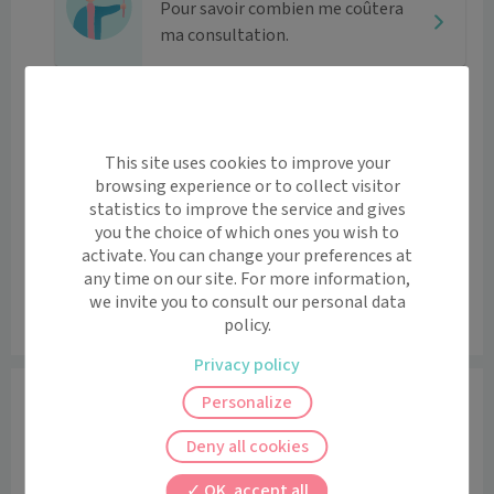
Pour savoir combien me coûtera
ma consultation.
Tarifs
Le centre n’a malheureusement pas renseigné ses tarifs.
Horaires et contact
This site uses cookies to improve your
browsing experience or to collect visitor
Lundi
08:30 - 12:00 / 14:00 - 17:30
statistics to improve the service and gives
Mardi
08:30 - 14:00 / 14:00 - 17:30
you the choice of which ones you wish to
Mercredi
08:30 - 12:00 / 14:00 - 17:30
activate. You can change your preferences at
Jeudi
08:30 - 14:00 / 14:00 - 17:30
any time on our site. For more information,
Vendredi
08:30 - 12:00 / 14:00 - 17:30
we invite you to consult our personal data
Samedi
09:00 - 11:00
policy.
Privacy policy
Praticiens
Personalize
Médecin généraliste
Deny all cookies
OK, accept all