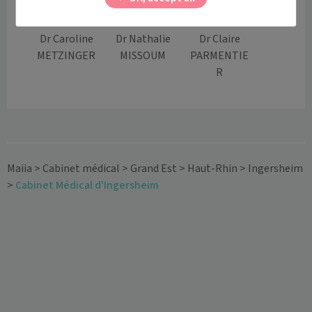
Dr Caroline
Dr Nathalie
Dr Claire
METZINGER
MISSOUM
PARMENTIE
R
Maiia
>
Cabinet médical
>
Grand Est
>
Haut-Rhin
>
Ingersheim
>
Cabinet Médical d'Ingersheim