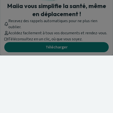
Maiia vous simplifie la santé, même
en déplacement !
Recevez des rappels automatiques pour ne plus rien
oublier.
Accédez facilement à tous vos documents et rendez-vous.
Téléconsultez en un clic, où que vous soyez.
Télécharger
Besoin d'aide ?
Visitez notre centre de support ou contactez-nous !
Aide & Contact
Trouvez un spécialiste