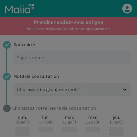
Aller au contenu principal
Prendre rendez-vous en ligne
Veuillez renseigner les informations suivantes
Spécialité
Motif de consultation
Choisissez votre heure de consultation
dim.
lun.
mar.
mer.
jeu.
09 août
10 août
11 août
12 août
13 août