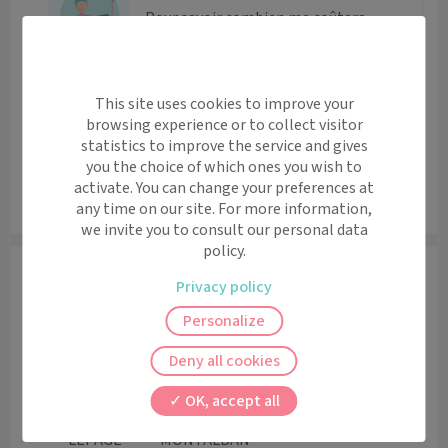
Pour savoir combien me coûtera
ma consultation.
Tarifs
This site uses cookies to improve your
browsing experience or to collect visitor
Actes médicaux
Tarifs
statistics to improve the service and gives
you the choice of which ones you wish to
activate. You can change your preferences at
Consultation
25 €
any time on our site. For more information,
we invite you to consult our personal data
policy.
Praticiens
Privacy policy
Sage-femme
Personalize
Deny all cookies
OK, accept all
Catherine
Delphine
LEPAGE
MONTALBAN