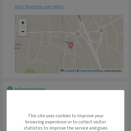
Voir l’itinéraire avec Maps
+
−
Leaflet
|
©
OpenStreetMap
contributors
Informations
PRISE de RDV sur Doctolib.fr : 
https://www.doctolib.fr/cabinet-
medical/nivillac/maison-medicale-louis-pasteur-
This site uses cookies to improve your
nivillac
browsing experience or to collect visitor
statistics to improve the service and gives
Remboursements