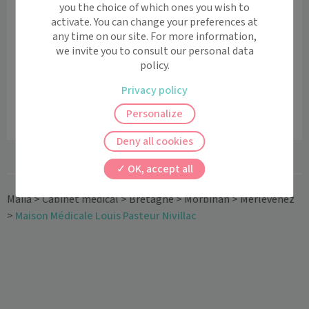
you the choice of which ones you wish to
activate. You can change your preferences at
J'indique ma mutuelle
any time on our site. For more information,
we invite you to consult our personal data
Pour savoir combien me coûtera
policy.
ma consultation.
Privacy policy
Tarifs
Personalize
Le centre n’a malheureusement pas renseigné ses tarifs.
Deny all cookies
OK, accept all
Maiia
>
Cabinet médical
>
Bretagne
>
Morbihan
>
Merlevenez
>
Maison Médicale Louis Pasteur Nivillac