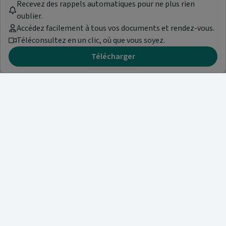
Recevez des rappels automatiques pour ne plus rien
oublier.
Accédez facilement à tous vos documents et rendez-vous.
Téléconsultez en un clic, où que vous soyez.
Télécharger
Besoin d'aide ?
Visitez notre centre de support ou contactez-nous !
Aide & Contact
Trouvez un spécialiste
Nos articles et informations