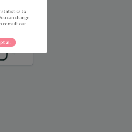
 statistics to
 You can change
o consult our
pt all