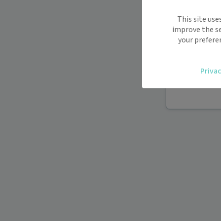
Maiia vous s
This site use
déplacemen
improve the se
Recevez des
your prefere
oublier.
Accédez fac
Privac
vous.
Téléconsult