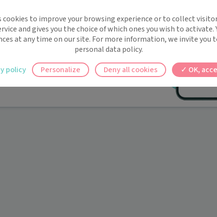
implifie la santé, même en
s cookies to improve your browsing experience or to collect visitor
t !
rvice and gives you the choice of which ones you wish to activate.
 rappels automatiques pour ne plus rien
nces at any time on our site. For more information, we invite you t
personal data policy.
ilement à tous vos documents et rendez-
y policy
Personalize
Deny all cookies
OK, acce
ez en un clic, où que vous soyez.