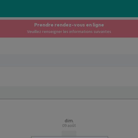
Prendre rendez-vous en ligne
Veuillez renseigner les informations suivantes
dim.
09 août