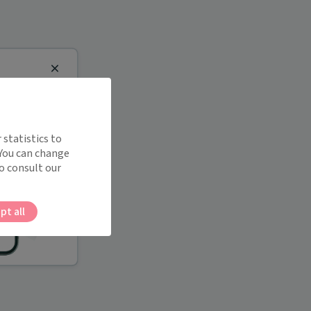
Close
 statistics to
 You can change
o consult our
pt all