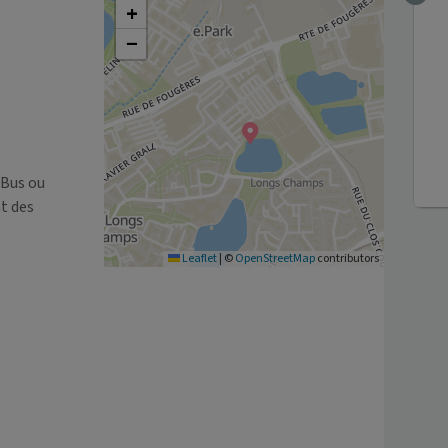
+
−
Bus ou 
t des 
Leaflet
|
©
OpenStreetMap
contributors