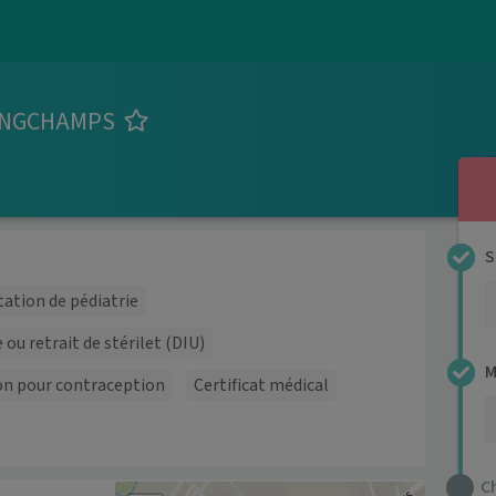
ONGCHAMPS
S
ation de pédiatrie
 ou retrait de stérilet (DIU)
M
on pour contraception
Certificat médical
C