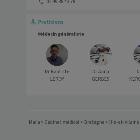
02 99 38 43 78
Praticiens
Médecin généraliste
Dr Baptiste
Dr Anna
D
LEROY
GERBES
KER
Maiia
>
Cabinet médical
>
Bretagne
>
Ille-et-Vilaine