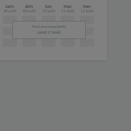
sam.
dim.
lun.
mar.
mer.
08 août
09 août
10 août
11 août
12 août
Prochaine disponibilité
Lundi 17 Août