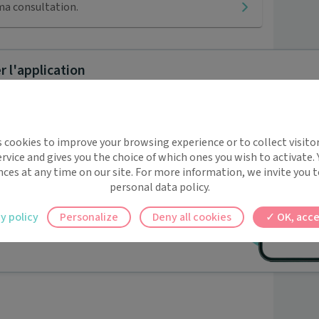
ma consultation.
 l'application
Tarifs
25 €
implifie la santé, même en
s cookies to improve your browsing experience or to collect visitor
t !
30 €
rvice and gives you the choice of which ones you wish to activate.
 rappels automatiques pour ne plus rien
nces at any time on our site. For more information, we invite you t
personal data policy.
ilement à tous vos documents et rendez-
y policy
Personalize
Deny all cookies
OK, acce
ez en un clic, où que vous soyez.