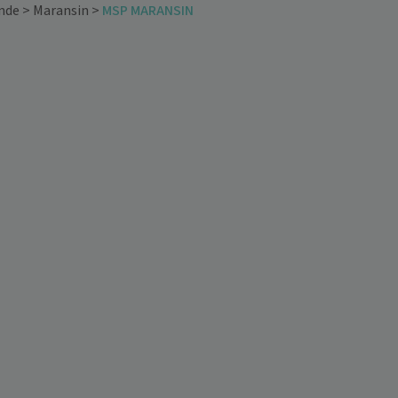
nde
>
Maransin
>
MSP MARANSIN