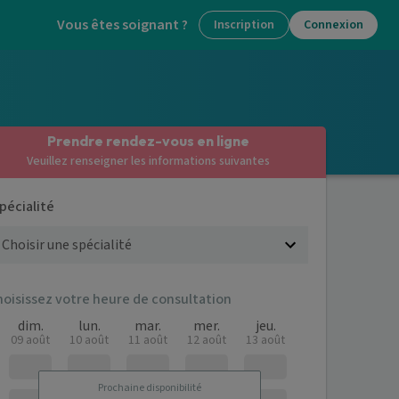
Vous êtes soignant ?
Inscription
Connexion
Prendre rendez-vous en ligne
Veuillez renseigner les informations suivantes
pécialité
hoisissez votre heure de consultation
dim.
lun.
mar.
mer.
jeu.
09 août
10 août
11 août
12 août
13 août
Prochaine disponibilité