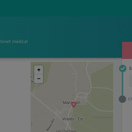
binet médical
+
S
−
C