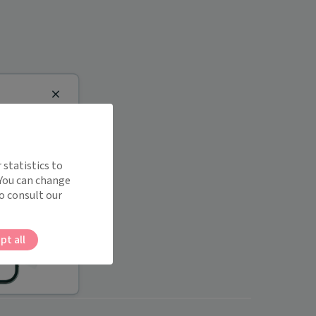
Close
 statistics to
 You can change
o consult our
pt all