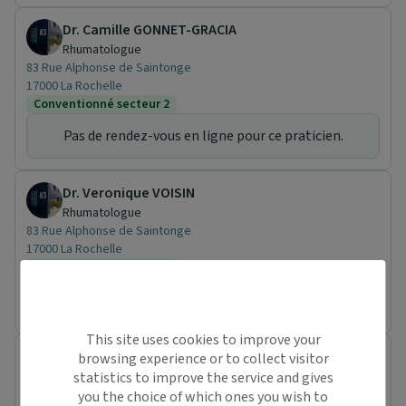
Dr. Camille GONNET-GRACIA
Rhumatologue
83 Rue Alphonse de Saintonge
17000 La Rochelle
Conventionné secteur 2
Pas de rendez-vous en ligne pour ce praticien.
Dr. Veronique VOISIN
Rhumatologue
83 Rue Alphonse de Saintonge
17000 La Rochelle
Conventionné secteur 1
Pas de rendez-vous en ligne pour ce praticien.
This site uses cookies to improve your
Dr. Samir OURLISSENE
browsing experience or to collect visitor
Oto-Rhino-Laryngologiste
statistics to improve the service and gives
22 Rue Montlouis
you the choice of which ones you wish to