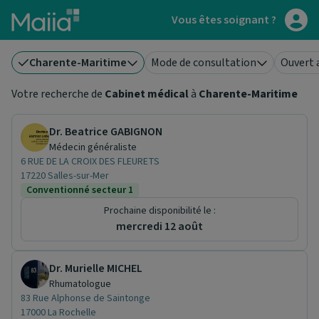
Aller au contenu principal
Vous êtes soignant ?
Charente-Maritime
Mode de consultation
Ouvert 
Votre recherche de
Cabinet médical
à
Charente-Maritime
Dr. Beatrice GABIGNON
Médecin généraliste
6 RUE DE LA CROIX DES FLEURETS
17220 Salles-sur-Mer
Conventionné secteur 1
Prochaine disponibilité le :
mercredi 12 août
Dr. Murielle MICHEL
Rhumatologue
83 Rue Alphonse de Saintonge
17000 La Rochelle