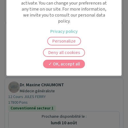
17100 Saintes
activate. You can change your preferences at
any time on our site. For more information,
Pas de rendez-vous en ligne pour ce praticien.
we invite you to consult our personal data
policy.
Dr. Fabien BARETH
Privacy policy
Rhumatologue
Personalize
5bis Rue du Chay
17200 Royan
Deny all cookies
Conventionné secteur 2
Prochaine disponibilité le :
OK, accept all
lundi 19 octobre
Dr. Maxine CHAUMONT
Médecin généraliste
12 Cours JULES FERRY
17800 Pons
Conventionné secteur 1
Prochaine disponibilité le :
lundi 10 août