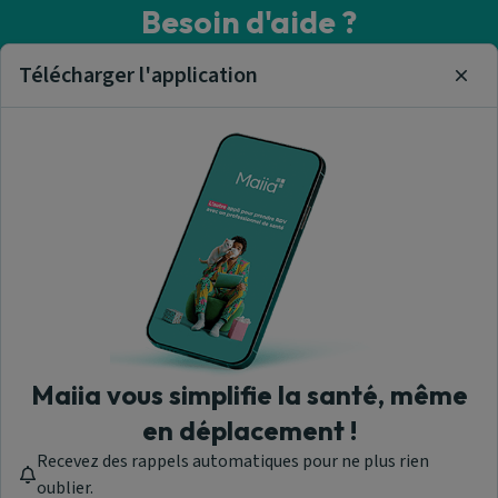
Besoin d'aide ?
Visitez notre centre de support ou contactez-nous !
Télécharger l'application
Clos
Aide & Contact
Trouver un cabinet médical
A propos de nous
Maiia vous simplifie la santé, même
en déplacement !
Recevez des rappels automatiques pour ne plus rien
Maiia - © 2026 Tous droits réservés
oublier.
Version 1.309.0.1919